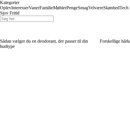
Kategorier
Oplev
Interesser
Vaner
Familie
Møbler
Penge
Smag
Velvære
Skønhed
Tech
Sjov Fritid
Sådan vælger du en deodorant, der passer til din
Forskellige hår
hudtype