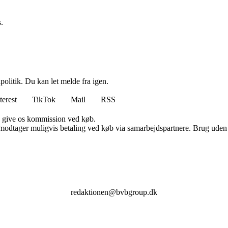
.
politik. Du kan let melde fra igen.
terest
TikTok
Mail
RSS
n give os kommission ved køb.
tager muligvis betaling ved køb via samarbejdspartnere. Brug uden till
redaktionen@bvbgroup.dk