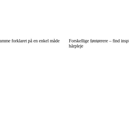
kamme forklaret på en enkel måde
Forskellige føntørrere – find inspi
hårpleje