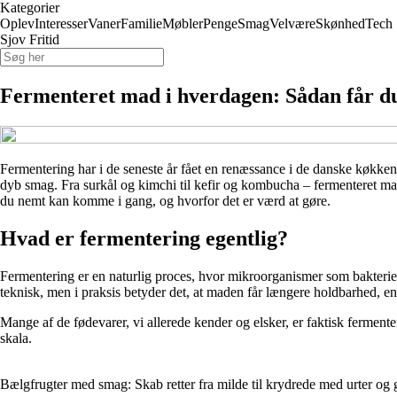
Kategorier
Oplev
Interesser
Vaner
Familie
Møbler
Penge
Smag
Velvære
Skønhed
Tech
Sjov Fritid
Fermenteret mad i hverdagen: Sådan får 
Fermentering har i de seneste år fået en renæssance i de danske køkk
dyb smag. Fra surkål og kimchi til kefir og kombucha – fermenteret mad
du nemt kan komme i gang, og hvorfor det er værd at gøre.
Hvad er fermentering egentlig?
Fermentering er en naturlig proces, hvor mikroorganismer som bakteri
teknisk, men i praksis betyder det, at maden får længere holdbarhed, e
Mange af de fødevarer, vi allerede kender og elsker, er faktisk fermen
skala.
Bælgfrugter med smag: Skab retter fra milde til krydrede med urter og 