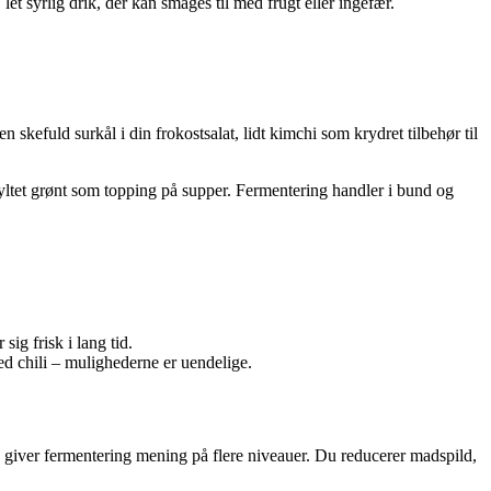
let syrlig drik, der kan smages til med frugt eller ingefær.
kefuld surkål i din frokostsalat, lidt kimchi som krydret tilbehør til
yltet grønt som topping på supper. Fermentering handler i bund og
ig frisk i lang tid.
d chili – mulighederne er uendelige.
 giver fermentering mening på flere niveauer. Du reducerer madspild,