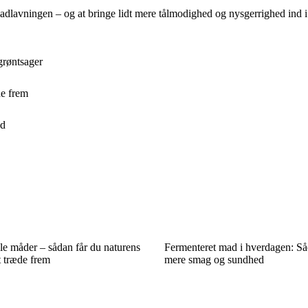
adlavningen – og at bringe lidt mere tålmodighed og nysgerrighed ind 
grøntsager
de frem
ed
le måder – sådan får du naturens
Fermenteret mad i hverdagen: Så
t træde frem
mere smag og sundhed