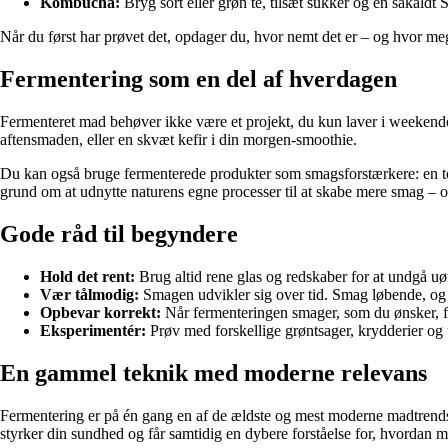
Kombucha:
Bryg sort eller grøn te, tilsæt sukker og en såkaldt 
Når du først har prøvet det, opdager du, hvor nemt det er – og hvor m
Fermentering som en del af hverdagen
Fermenteret mad behøver ikke være et projekt, du kun laver i weekenden.
aftensmaden, eller en skvæt kefir i din morgen-smoothie.
Du kan også bruge fermenterede produkter som smagsforstærkere: en tesk
grund om at udnytte naturens egne processer til at skabe mere smag – 
Gode råd til begyndere
Hold det rent:
Brug altid rene glas og redskaber for at undgå uø
Vær tålmodig:
Smagen udvikler sig over tid. Smag løbende, og fi
Opbevar korrekt:
Når fermenteringen smager, som du ønsker, fly
Eksperimentér:
Prøv med forskellige grøntsager, krydderier og
En gammel teknik med moderne relevans
Fermentering er på én gang en af de ældste og mest moderne madtrends.
styrker din sundhed og får samtidig en dybere forståelse for, hvordan m