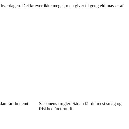
i hverdagen. Det kræver ikke meget, men giver til gengæld masser af
dan får du nemt
Sæsonens frugter: Sådan får du mest smag og
friskhed året rundt