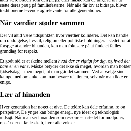
sætte deres præg på familiefesterne. Når alle får lov at bidrage, bliver
traditionerne levende og relevante for alle generationer.
Når værdier støder sammen
Der vil altid være tidspunkter, hvor værdier kolliderer. Det kan handle
om opdragelse, livsstil, religion eller politiske holdninger. I stedet for at
forsøge at ændre hinanden, kan man fokusere på at finde et fælles
grundlag for respekt.
Et godt råd er at skelne mellem
hvad der er vigtigt for dig
, og
hvad der
bare er en vane
. Måske betyder det ikke så meget, hvordan man holder
fødselsdag – men meget, at man gør det sammen. Ved at vælge sine
kampe med omtanke kan man bevare relationen, selv når man ikke er
enige.
Lær af hinanden
Hver generation har noget at give. De ældre kan dele erfaring, ro og
perspektiv. De yngre kan bringe energi, nye ideer og teknologisk
indsigt. Når man ser hinanden som ressourcer i stedet for modpoler,
opstår der et fællesskab, hvor alle vokser.