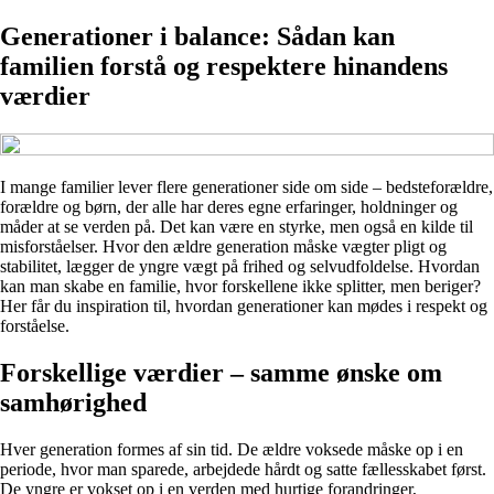
Generationer i balance: Sådan kan
familien forstå og respektere hinandens
værdier
I mange familier lever flere generationer side om side – bedsteforældre,
forældre og børn, der alle har deres egne erfaringer, holdninger og
måder at se verden på. Det kan være en styrke, men også en kilde til
misforståelser. Hvor den ældre generation måske vægter pligt og
stabilitet, lægger de yngre vægt på frihed og selvudfoldelse. Hvordan
kan man skabe en familie, hvor forskellene ikke splitter, men beriger?
Her får du inspiration til, hvordan generationer kan mødes i respekt og
forståelse.
Forskellige værdier – samme ønske om
samhørighed
Hver generation formes af sin tid. De ældre voksede måske op i en
periode, hvor man sparede, arbejdede hårdt og satte fællesskabet først.
De yngre er vokset op i en verden med hurtige forandringer,