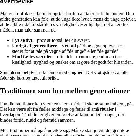
overbevise
Mange konflikter i familier opstår, fordi man taler forbi hinanden. Den
ældre generation kan føle, at de unge ikke lytter, mens de unge oplever,
at de ældre ikke forstår deres virkelighed. Her hjælper det at ændre
måden, man taler sammen på.
Lyt aktivt
– prøv at forstå, før du svarer.
Undgå at generalisere
– sæt ord på dine egne oplevelser i
stedet for at tale på vegne af “de unge” eller “de gamle”.
Find fælles værdier
– ofte deler man mere, end man tror:
kærlighed, tryghed og ønsket om at gøre det godt for hinanden.
Samtalerne behøver ikke ende med enighed. Det vigtigste er, at alle
føler sig hørt og taget alvorligt.
Traditioner som bro mellem generationer
Familietraditioner kan være en stærk måde at skabe sammenhæng på.
Det kan være alt fra fælles middage og ferier til små ritualer i
hverdagen. Traditioner giver en følelse af kontinuitet – noget, der
binder fortid, nutid og fremtid sammen.
Men traditioner må også udvikle sig. Måske skal julemiddagen ikke
altid være præcis som den plejer, eller måske kan de unge få lov at