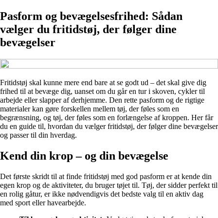
Pasform og bevægelsesfrihed: Sådan
vælger du fritidstøj, der følger dine
bevægelser
Fritidstøj skal kunne mere end bare at se godt ud – det skal give dig
frihed til at bevæge dig, uanset om du går en tur i skoven, cykler til
arbejde eller slapper af derhjemme. Den rette pasform og de rigtige
materialer kan gøre forskellen mellem tøj, der føles som en
begrænsning, og tøj, der føles som en forlængelse af kroppen. Her får
du en guide til, hvordan du vælger fritidstøj, der følger dine bevægelser
og passer til din hverdag.
Kend din krop – og din bevægelse
Det første skridt til at finde fritidstøj med god pasform er at kende din
egen krop og de aktiviteter, du bruger tøjet til. Tøj, der sidder perfekt til
en rolig gåtur, er ikke nødvendigvis det bedste valg til en aktiv dag
med sport eller havearbejde.