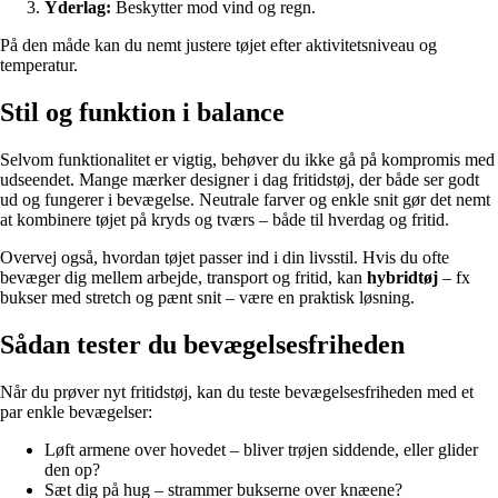
Yderlag:
Beskytter mod vind og regn.
På den måde kan du nemt justere tøjet efter aktivitetsniveau og
temperatur.
Stil og funktion i balance
Selvom funktionalitet er vigtig, behøver du ikke gå på kompromis med
udseendet. Mange mærker designer i dag fritidstøj, der både ser godt
ud og fungerer i bevægelse. Neutrale farver og enkle snit gør det nemt
at kombinere tøjet på kryds og tværs – både til hverdag og fritid.
Overvej også, hvordan tøjet passer ind i din livsstil. Hvis du ofte
bevæger dig mellem arbejde, transport og fritid, kan
hybridtøj
– fx
bukser med stretch og pænt snit – være en praktisk løsning.
Sådan tester du bevægelsesfriheden
Når du prøver nyt fritidstøj, kan du teste bevægelsesfriheden med et
par enkle bevægelser:
Løft armene over hovedet – bliver trøjen siddende, eller glider
den op?
Sæt dig på hug – strammer bukserne over knæene?