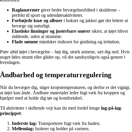
Raglanærmer
giver bedre bevægelsesfrihed i skuldrene –
perfekt til sport og udendørsaktiviteter.
Forbøjede knæ og albuer
i bukser og jakker gør det lettere at
bevæge sig naturligt.
Elastiske linninger og justerbare snører
sikrer, at tøjet bliver
siddende, uden at stramme.
Flade sømme
mindsker risikoen for gnidning og irritation.
Prøv altid tøjet i bevægelse – bøj dig, stræk armene, sæt dig ned. Hvis
noget føles stramt eller glider op, vil det sandsynligvis også genere i
hverdagen.
Åndbarhed og temperaturregulering
Når du bevæger dig, stiger kropstemperaturen, og derfor er det vigtigt,
at tøjet kan ånde. Åndbare materialer leder fugt væk fra kroppen og
hjælper med at holde dig tør og komfortabel.
Til aktiviteter i skiftende vejr kan du med fordel bruge
lag-på-lag-
princippet
:
Inderste lag:
Transporterer fugt væk fra huden.
Mellemlag:
Isolerer og holder på varmen.