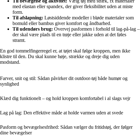
Til bevægelse og aktivitet:
Vælg tøj med stræk, fx materialer
med elastan eller spandex, der giver fleksibilitet uden at miste
form.
Til afslapning:
Løstsiddende modeller i bløde materialer som
bomuld eller bambus giver komfort og åndbarhed.
Til udendørs brug:
Overvej pasformen i forhold til lag-på-lag –
der skal være plads til en trøje eller jakke uden at det føles
stramt.
En god tommelfingerregel er, at tøjet skal følge kroppen, men ikke
klistre til den. Du skal kunne bøje, strække og dreje dig uden
modstand.
Farver, snit og stil: Sådan påvirker dit outdoor-tøj både humør og
synlighed
Klæd dig funktionelt – og hold kroppen komfortabel i al slags vejr
Lag på lag: Den effektive måde at holde varmen uden at svede
Pasform og bevægelsesfrihed: Sådan vælger du fritidstøj, der følger
dine bevægelser