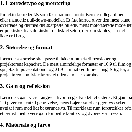
1. Lærredstype og montering
Projektorlærreder fås som faste rammer, motoriserede rullegardiner
eller manuelle pull-down-modeller. Et fast lærred giver den mest plane
overflade og dermed det skarpeste billede, mens motoriserede modeller
er praktiske, hvis du ønsker et diskret setup, der kan skjules, når det
ikke er i brug.
2. Størrelse og format
Lærredets størrelse skal passe til både rummets dimensioner og
projektorens kapacitet. De mest almindelige formater er 16:9 til film og
spil, 4:3 til præsentationer og 21:9 til ultrabred filmvisning. Sørg for, at
projektoren kan fylde lærredet uden at miste skarphed.
3. Gain og refleksion
Lærredets gain-værdi angiver, hvor meget lys det reflekterer. Et gain på
1.0 giver en neutral gengivelse, mens højere værdier øger lysstyrken –
nyttigt i rum med lidt baggrundslys. Til mørklagte rum foretrækkes ofte
et lærred med lavere gain for bedre kontrast og dybere sortniveau.
4. Materiale og farve