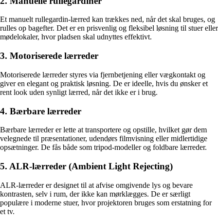
2. Manuelle rullegardiner
Et manuelt rullegardin-lærred kan trækkes ned, når det skal bruges, og
rulles op bagefter. Det er en prisvenlig og fleksibel løsning til stuer eller
mødelokaler, hvor pladsen skal udnyttes effektivt.
3. Motoriserede lærreder
Motoriserede lærreder styres via fjernbetjening eller vægkontakt og
giver en elegant og praktisk løsning. De er ideelle, hvis du ønsker et
rent look uden synligt lærred, når det ikke er i brug.
4. Bærbare lærreder
Bærbare lærreder er lette at transportere og opstille, hvilket gør dem
velegnede til præsentationer, udendørs filmvisning eller midlertidige
opsætninger. De fås både som tripod-modeller og foldbare lærreder.
5. ALR-lærreder (Ambient Light Rejecting)
ALR-lærreder er designet til at afvise omgivende lys og bevare
kontrasten, selv i rum, der ikke kan mørklægges. De er særligt
populære i moderne stuer, hvor projektoren bruges som erstatning for
et tv.