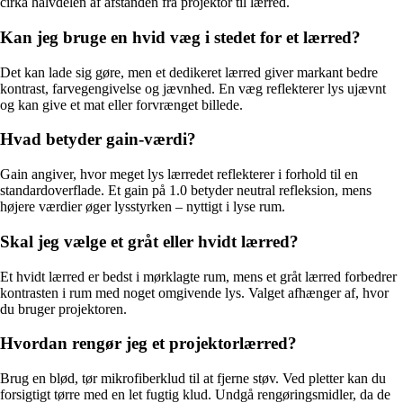
cirka halvdelen af afstanden fra projektor til lærred.
Kan jeg bruge en hvid væg i stedet for et lærred?
Det kan lade sig gøre, men et dedikeret lærred giver markant bedre
kontrast, farvegengivelse og jævnhed. En væg reflekterer lys ujævnt
og kan give et mat eller forvrænget billede.
Hvad betyder gain-værdi?
Gain angiver, hvor meget lys lærredet reflekterer i forhold til en
standardoverflade. Et gain på 1.0 betyder neutral refleksion, mens
højere værdier øger lysstyrken – nyttigt i lyse rum.
Skal jeg vælge et gråt eller hvidt lærred?
Et hvidt lærred er bedst i mørklagte rum, mens et gråt lærred forbedrer
kontrasten i rum med noget omgivende lys. Valget afhænger af, hvor
du bruger projektoren.
Hvordan rengør jeg et projektorlærred?
Brug en blød, tør mikrofiberklud til at fjerne støv. Ved pletter kan du
forsigtigt tørre med en let fugtig klud. Undgå rengøringsmidler, da de