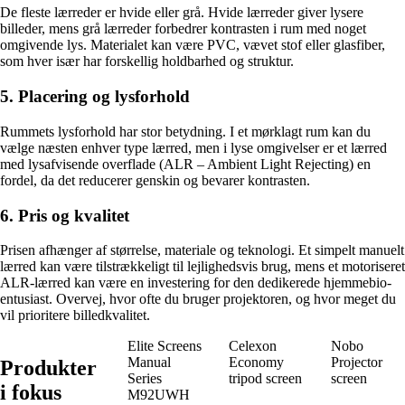
De fleste lærreder er hvide eller grå. Hvide lærreder giver lysere
billeder, mens grå lærreder forbedrer kontrasten i rum med noget
omgivende lys. Materialet kan være PVC, vævet stof eller glasfiber,
som hver især har forskellig holdbarhed og struktur.
5. Placering og lysforhold
Rummets lysforhold har stor betydning. I et mørklagt rum kan du
vælge næsten enhver type lærred, men i lyse omgivelser er et lærred
med lysafvisende overflade (ALR – Ambient Light Rejecting) en
fordel, da det reducerer genskin og bevarer kontrasten.
6. Pris og kvalitet
Prisen afhænger af størrelse, materiale og teknologi. Et simpelt manuelt
lærred kan være tilstrækkeligt til lejlighedsvis brug, mens et motoriseret
ALR-lærred kan være en investering for den dedikerede hjemmebio-
entusiast. Overvej, hvor ofte du bruger projektoren, og hvor meget du
vil prioritere billedkvalitet.
Elite Screens
Celexon
Nobo
Manual
Economy
Projector
Produkter
Series
tripod screen
screen
i fokus
M92UWH