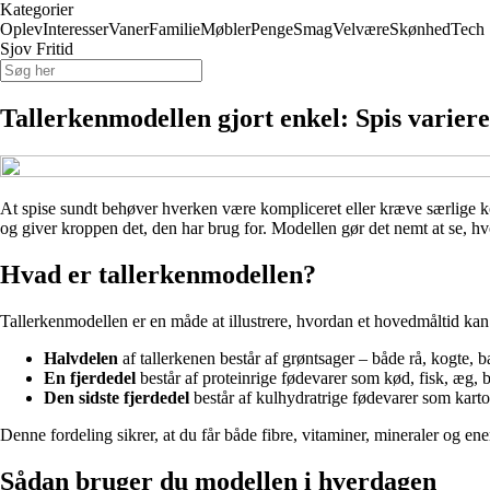
Kategorier
Oplev
Interesser
Vaner
Familie
Møbler
Penge
Smag
Velvære
Skønhed
Tech
Sjov Fritid
Tallerkenmodellen gjort enkel: Spis varier
At spise sundt behøver hverken være kompliceret eller kræve særlige k
og giver kroppen det, den har brug for. Modellen gør det nemt at se, h
Hvad er tallerkenmodellen?
Tallerkenmodellen er en måde at illustrere, hvordan et hovedmåltid kan
Halvdelen
af tallerkenen består af grøntsager – både rå, kogte, ba
En fjerdedel
består af proteinrige fødevarer som kød, fisk, æg, bø
Den sidste fjerdedel
består af kulhydratrige fødevarer som kartofl
Denne fordeling sikrer, at du får både fibre, vitaminer, mineraler og ene
Sådan bruger du modellen i hverdagen