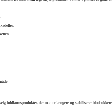
.
ikadeller.
rkenen.
 måde
lg fuldkornsprodukter, der mætter længere og stabiliserer blodsukkere