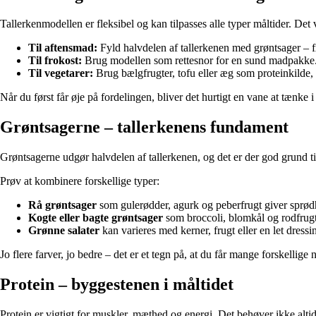
Tallerkenmodellen er fleksibel og kan tilpasses alle typer måltider. Det
Til aftensmad:
Fyld halvdelen af tallerkenen med grøntsager – fx o
Til frokost:
Brug modellen som rettesnor for en sund madpakke. E
Til vegetarer:
Brug bælgfrugter, tofu eller æg som proteinkilde
Når du først får øje på fordelingen, bliver det hurtigt en vane at tænke i
Grøntsagerne – tallerkenens fundament
Grøntsagerne udgør halvdelen af tallerkenen, og det er der god grund ti
Prøv at kombinere forskellige typer:
Rå grøntsager
som gulerødder, agurk og peberfrugt giver sprød
Kogte eller bagte grøntsager
som broccoli, blomkål og rodfrugt
Grønne salater
kan varieres med kerner, frugt eller en let dressi
Jo flere farver, jo bedre – det er et tegn på, at du får mange forskellige 
Protein – byggestenen i måltidet
Protein er vigtigt for muskler, mæthed og energi. Det behøver ikke alti