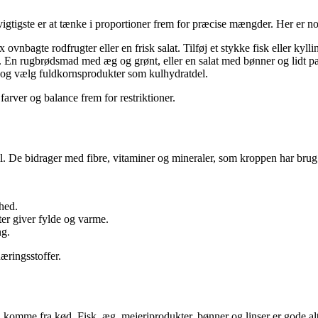
 vigtigste er at tænke i proportioner frem for præcise mængder. Her er n
vnbagte rodfrugter eller en frisk salat. Tilføj et stykke fisk eller kylli
n rugbrødsmad med æg og grønt, eller en salat med bønner og lidt past
, og vælg fuldkornsprodukter som kulhydratdel.
 farver og balance frem for restriktioner.
l. De bidrager med fibre, vitaminer og mineraler, som kroppen har brug 
hed.
er giver fylde og varme.
ng.
næringsstoffer.
d komme fra kød. Fisk, æg, mejeriprodukter, bønner og linser er gode alt