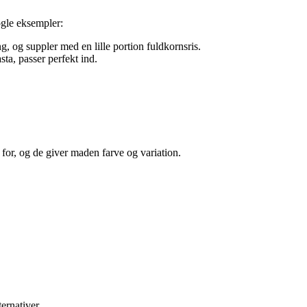
ogle eksempler:
ng, og suppler med en lille portion fuldkornsris.
a, passer perfekt ind.
for, og de giver maden farve og variation.
ernativer.