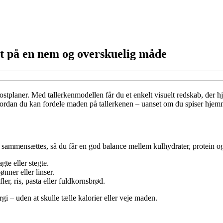
et på en nem og overskuelig måde
ostplaner. Med tallerkenmodellen får du et enkelt visuelt redskab, der
vordan du kan fordele maden på tallerkenen – uanset om du spiser hjemme
 sammensættes, så du får en god balance mellem kulhydrater, protein og 
gte eller stegte.
nner eller linser.
er, ris, pasta eller fuldkornsbrød.
rgi – uden at skulle tælle kalorier eller veje maden.