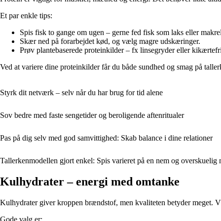
Et par enkle tips:
Spis fisk to gange om ugen – gerne fed fisk som laks eller makrel
Skær ned på forarbejdet kød, og vælg magre udskæringer.
Prøv plantebaserede proteinkilder – fx linsegryder eller kikærtefr
Ved at variere dine proteinkilder får du både sundhed og smag på talle
Styrk dit netværk – selv når du har brug for tid alene
Sov bedre med faste sengetider og beroligende aftenritualer
Pas på dig selv med god samvittighed: Skab balance i dine relationer
Tallerkenmodellen gjort enkel: Spis varieret på en nem og overskuelig
Kulhydrater – energi med omtanke
Kulhydrater giver kroppen brændstof, men kvaliteten betyder meget. Væ
Gode valg er: